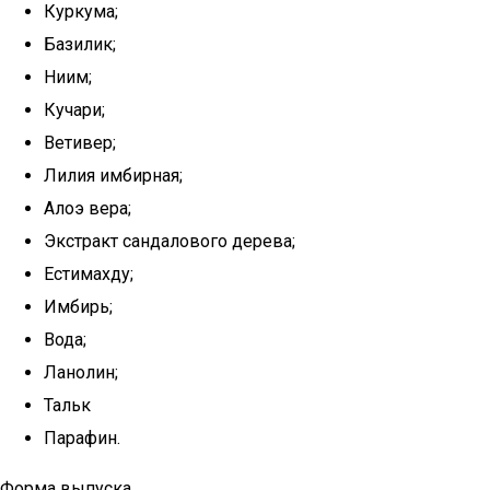
Куркума;
Базилик;
Ниим;
Кучари;
Ветивер;
Лилия имбирная;
Алоэ вера;
Экстракт сандалового дерева;
Естимахду;
Имбирь;
Вода;
Ланолин;
Тальк
Парафин.
Форма выпуска