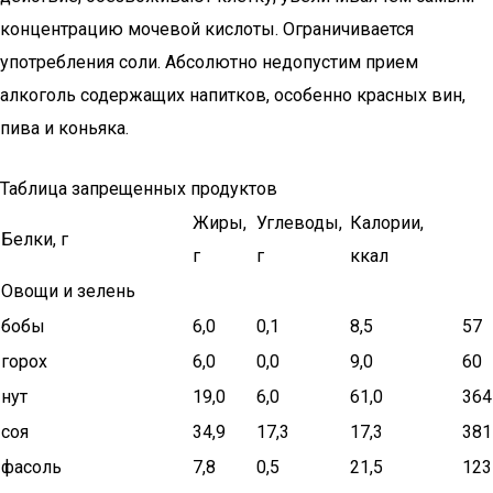
концентрацию мочевой кислоты. Ограничивается
употребления соли. Абсолютно недопустим прием
алкоголь содержащих напитков, особенно красных вин,
пива и коньяка.
Таблица запрещенных продуктов
Жиры,
Углеводы,
Калории,
Белки, г
г
г
ккал
Овощи и зелень
бобы
6,0
0,1
8,5
57
горох
6,0
0,0
9,0
60
нут
19,0
6,0
61,0
364
соя
34,9
17,3
17,3
381
фасоль
7,8
0,5
21,5
123