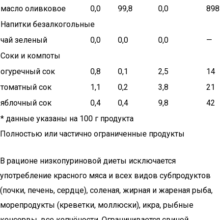
масло оливковое
0,0
99,8
0,0
898
Напитки безалкогольные
чай зеленый
0,0
0,0
0,0
—
Соки и компоты
огуречный сок
0,8
0,1
2,5
14
томатный сок
1,1
0,2
3,8
21
яблочный сок
0,4
0,4
9,8
42
* данные указаны на 100 г продукта
Полностью или частично ограниченные продукты
В рационе низкопуриновой диеты исключается
употребление красного мяса и всех видов субпродуктов
(почки, печень, сердце), соленая, жирная и жареная рыба,
морепродукты (креветки, моллюски), икра, рыбные
консервы, все копчёности. Ограничивается свиной,