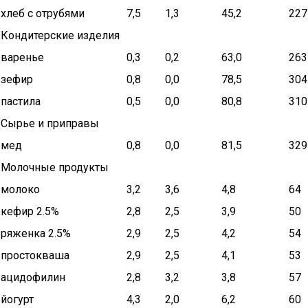
хлеб с отрубями
7,5
1,3
45,2
227
Кондитерские изделия
варенье
0,3
0,2
63,0
263
зефир
0,8
0,0
78,5
304
пастила
0,5
0,0
80,8
310
Сырье и приправы
мед
0,8
0,0
81,5
329
Молочные продукты
молоко
3,2
3,6
4,8
64
кефир 2.5%
2,8
2,5
3,9
50
ряженка 2.5%
2,9
2,5
4,2
54
простокваша
2,9
2,5
4,1
53
ацидофилин
2,8
3,2
3,8
57
йогурт
4,3
2,0
6,2
60