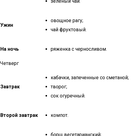
зеленый чай.
овощное рагу;
Ужин
чай фруктовый.
На ночь
ряженка с черносливом.
Четверг
кабачки, запеченные со сметаной;
Завтрак
творог;
сок огуречный.
Второй завтрак
компот.
борщ вегетарианский;