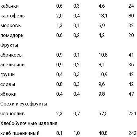
кабачки
0,6
0,3
4,6
24
картофель
2,0
0,4
18,1
80
морковь
1,3
0,1
6,9
32
помидоры
0,6
0,2
4,2
20
Фрукты
абрикосы
0,9
0,1
10,8
41
апельсины
0,9
0,2
8,1
36
груши
0,4
0,3
10,9
42
сливы
0,8
0,3
9,6
42
яблоки
0,4
0,4
9,8
47
Орехи и сухофрукты
чернослив
2,3
0,7
57,5
231
Хлебобулочные изделия
хлеб пшеничный
8,1
1,0
48,8
242