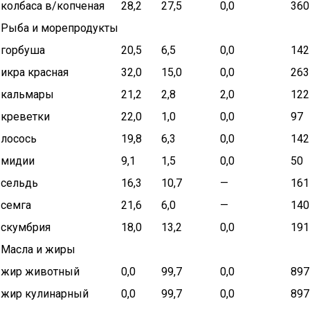
колбаса в/копченая
28,2
27,5
0,0
360
Рыба и морепродукты
горбуша
20,5
6,5
0,0
142
икра красная
32,0
15,0
0,0
263
кальмары
21,2
2,8
2,0
122
креветки
22,0
1,0
0,0
97
лосось
19,8
6,3
0,0
142
мидии
9,1
1,5
0,0
50
сельдь
16,3
10,7
—
161
семга
21,6
6,0
—
140
скумбрия
18,0
13,2
0,0
191
Масла и жиры
жир животный
0,0
99,7
0,0
897
жир кулинарный
0,0
99,7
0,0
897