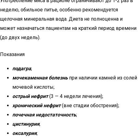
Употребление мяса в рационе ограничивают до 1-2 раз в
неделю, обильное питье, особенно рекомендуется
щелочная минеральная вода. Диета не полноценна и
может назначаться пациентам на краткий период времени
(до двух недель).
Показания
подагра
;
мочекаменная болезнь
при наличии камней из солей
мочевой кислоты;
острый нефрит
(3 — 4 недели лечения);
хронический нефрит
(вне стадии обострения);
почечная недостаточность
;
цистинурия
;
оксалурия
;