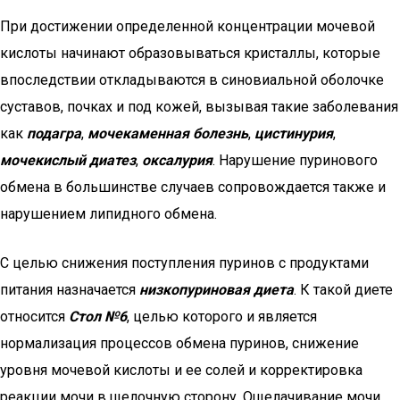
При достижении определенной концентрации мочевой
кислоты начинают образовываться кристаллы, которые
впоследствии откладываются в синовиальной оболочке
суставов, почках и под кожей, вызывая такие заболевания
как
подагра
,
мочекаменная болезнь
,
цистинурия
,
мочекислый диатез
,
оксалурия
. Нарушение пуринового
обмена в большинстве случаев сопровождается также и
нарушением липидного обмена.
С целью снижения поступления пуринов с продуктами
питания назначается
низкопуриновая диета
. К такой диете
относится
Стол №6
, целью которого и является
нормализация процессов обмена пуринов, снижение
уровня мочевой кислоты и ее солей и корректировка
реакции мочи в щелочную сторону. Ощелачивание мочи