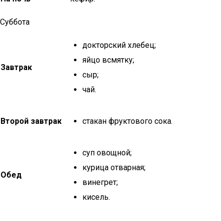
Суббота
докторский хлебец;
яйцо всмятку;
Завтрак
сыр;
чай.
Второй завтрак
стакан фруктового сока.
суп овощной;
курица отварная;
Обед
винегрет;
кисель.