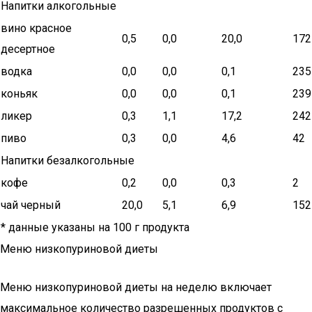
Напитки алкогольные
вино красное
0,5
0,0
20,0
172
десертное
водка
0,0
0,0
0,1
235
коньяк
0,0
0,0
0,1
239
ликер
0,3
1,1
17,2
242
пиво
0,3
0,0
4,6
42
Напитки безалкогольные
кофе
0,2
0,0
0,3
2
чай черный
20,0
5,1
6,9
152
* данные указаны на 100 г продукта
Меню низкопуриновой диеты
Меню низкопуриновой диеты на неделю включает
максимальное количество разрешенных продуктов с