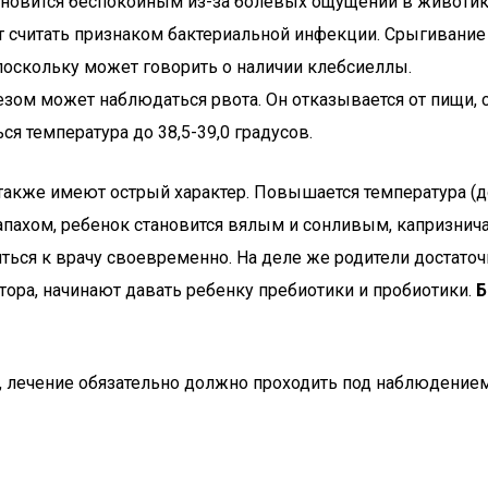
тановится беспокойным из-за болевых ощущений в животи
ит считать признаком бактериальной инфекции. Срыгиван
поскольку может говорить о наличии клебсиеллы.
езом может наблюдаться рвота. Он отказывается от пищи, с
я температура до 38,5-39,0 градусов.
акже имеют острый характер. Повышается температура (до
ахом, ребенок становится вялым и сонливым, капризничае
ться к врачу своевременно. На деле же родители достато
тора, начинают давать ребенку пребиотики и пробиотики.
Б
м, лечение обязательно должно проходить под наблюдение