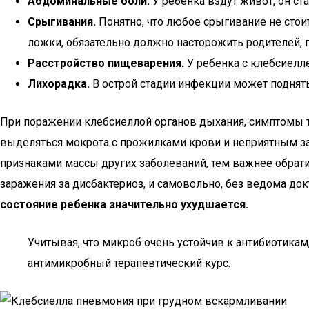
Абдоминальные боли.
У ребенка вздут живот, он с
Срыгивания.
Понятно, что любое срыгивание не сто
ложки, обязательно должно насторожить родителей, 
Расстройство пищеварения.
У ребенка с клебсиелл
Лихорадка.
В острой стадии инфекции может поднятьс
При поражении клебсиеллой органов дыхания, симптомы т
выделяться мокрота с прожилками крови и неприятным зап
признаками массы других заболеваний, тем важнее обрати
заражения за дисбактериоз, и самовольно, без ведома док
состояние ребенка значительно ухудшается.
Учитывая, что микроб очень устойчив к антибиотика
антимикробный терапевтический курс.