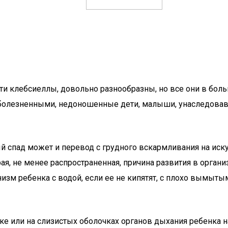
ти клебсиеллы, довольно разнообразны, но все они в бол
 болезненными, недоношенные дети, малыши, унаследовав
 спад может и перевод с грудного вскармливания на иск
рая, не менее распространенная, причина развития в орга
низм ребенка с водой, если ее не кипятят, с плохо вымыт
ике или на слизистых оболочках органов дыхания ребенка 