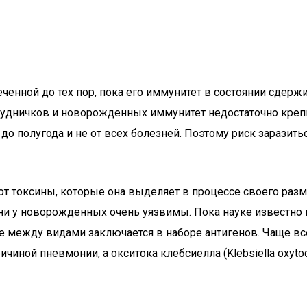
енной до тех пор, пока его иммунитет в состоянии сдержи
грудничков и новорожденных иммунитет недостаточно крепк
о полугода и не от всех болезней. Поэтому риск заразит
от токсины, которые она выделяет в процессе своего разм
и у новорожденных очень уязвимы. Пока науке известно 
е между видами заключается в наборе антигенов. Чаще вс
причиной пневмонии, а окситока клебсиелла (Klebsiella ox