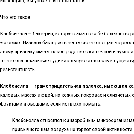
инфекцию, вы узнаете из этой статьи.
Что это такое
Клебсиелла — бактерия, которая сама по себе болезнетво
условиях. Названа бактерия в честь своего «отца» -перво
этому признаку имеет некое родство с кишечной и чумной 
то, что она показывает удивительную стойкость к сущес
резистентность.
Клебсиелла — грамотрицательная палочка, имеющая к
каловых массах людей, на кожных покровах и слизистых о
фруктами и овощами, если их плохо помыть.
Клебсиелла относится к анаэробным микроорганизмам
привычного нам воздуха не теряет своей активности 