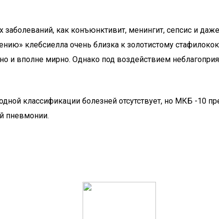
их заболеваний, как конъюнктивит, менингит, сепсис и да
дению» клебсиелла очень близка к золотистому стафилоко
о и вполне мирно. Однако под воздействием неблагоприят
одной классификации болезней отсутствует, но МКБ -10 п
й пневмонии.