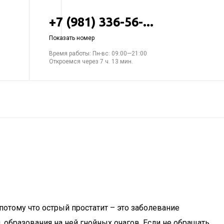
+7 (981) 336-56-...
Показать номер
Время работы: Пн-вс: 09:00—21:00
Откроемся через 7 ч. 13 мин.
отому что острый простатит – это заболевание
образования на ней гнойных очагов. Если не обращать