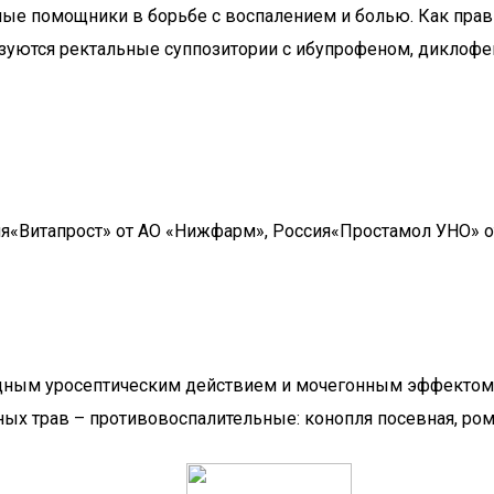
ые помощники в борьбе с воспалением и болью. Как прав
зуются ректальные суппозитории с ибупрофеном, диклофе
я«Витапрост» от АО «Нижфарм», Россия«Простамол УНО» о
ощным уросептическим действием и мочегонным эффектом:
ных трав – противовоспалительные: конопля посевная, ром