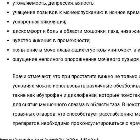
утомляемость, депрессия, вялость;
учащение позывов к мочеиспусканию в ночное врем
ускоренная эякуляция;
дискомфорт и боль в области мошонки, паха, низа жи
чувство жжения в промежности;
появление в моче плавающих сгустков-«ниточек», а и
ощущение неполного опорожнения мочевого пузыря.
Врачи отмечают, что при простатите важно не тольк
условиях можно использовать различные обезболива
такие как ибупрофен и диклофенак, которые помогаю
для снятия мышечного спазма в области таза. В нек
травяных отваров, что способствует расслаблению
препаратов необходимо проконсультироваться с вра