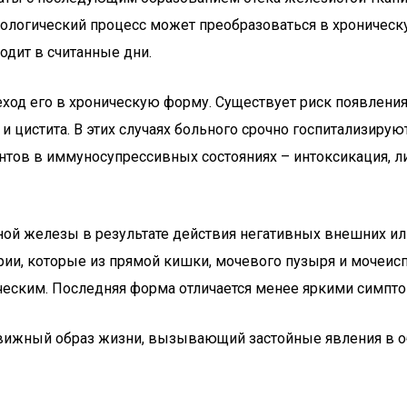
атологический процесс может преобразоваться в хроническ
одит в считанные дни.
од его в хроническую форму. Существует риск появления
цистита. В этих случаях больного срочно госпитализируют
ентов в иммуносупрессивных состояниях – интоксикация, 
ной железы в результате действия негативных внешних ил
рии, которые из прямой кишки, мочевого пузыря и мочеис
ическим. Последняя форма отличается менее яркими симпт
вижный образ жизни, вызывающий застойные явления в обл