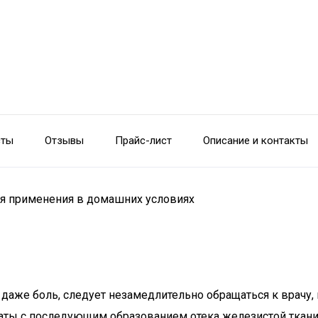
сты
Отзывы
Прайс-лист
Описание и контакты
для применения в домашних условиях
аже боль, следует незамедлительно обращаться к врачу, п
ы с последующим образованием отека железистой ткани, 