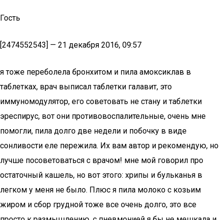
Гость
[2474552543] — 21 декабря 2016, 09:57
я тоже переболела бронхитом и пила амоксиклав в
таблетках, врач выписал таблетки галавит, это
иммуномодулятор, его советовать не стану и таблетки
эреспирус, вот они противовоспалительные, очень мне
помогли, пила долго две недели и побочку в виде
сонливости еле пережила. Их вам автор и рекомендую, но
лучше посоветоваться с врачом! мне мой говорил про
остаточный кашель, но вот этого: хрипы и бульканья в
легком у меня не было. Плюс я пила молоко с козьим
жиром и сбор грудной тоже все очень долго, это все
просто к размышлению. с пневмонией я бы не мешкала и