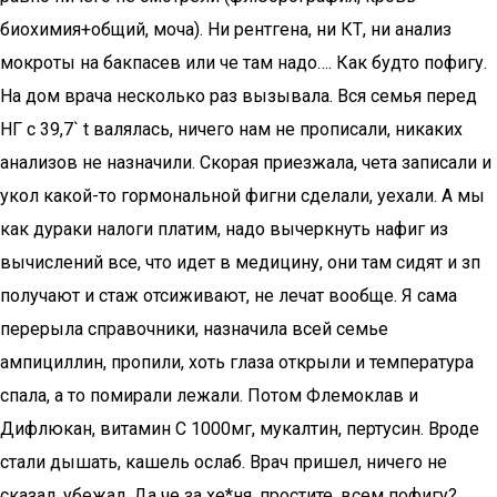
биохимия+общий, моча). Ни рентгена, ни КТ, ни анализ
мокроты на бакпасев или че там надо…. Как будто пофигу.
На дом врача несколько раз вызывала. Вся семья перед
НГ с 39,7` t валялась, ничего нам не прописали, никаких
анализов не назначили. Скорая приезжала, чета записали и
укол какой-то гормональной фигни сделали, уехали. А мы
как дураки налоги платим, надо вычеркнуть нафиг из
вычислений все, что идет в медицину, они там сидят и зп
получают и стаж отсиживают, не лечат вообще. Я сама
перерыла справочники, назначила всей семье
ампициллин, пропили, хоть глаза открыли и температура
спала, а то помирали лежали. Потом Флемоклав и
Дифлюкан, витамин С 1000мг, мукалтин, пертусин. Вроде
стали дышать, кашель ослаб. Врач пришел, ничего не
сказал, убежал. Да че за хе*ня, простите, всем пофигу?