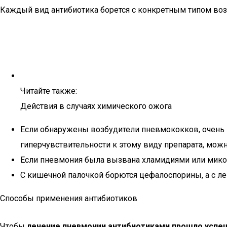
Каждый вид антибиотика борется с конкретным типом воз
Читайте также:
Действия в случаях химического ожога
Если обнаружены возбудители пневмококков, очень 
гиперчувствительности к этому виду препарата, мо
Если пневмония была вызвана хламидиями или микоп
С кишечной палочкой борются цефалоспорины, а с л
Способы применения антибиотиков
Чтобы
лечение пневмонии антибиотиками прошло успе