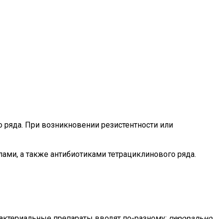
 ряда. При возникновении резистентности или
ми, а также антибиотиками тетрациклинового ряда.
бактериальные препараты вводят по-разному:
перорально,