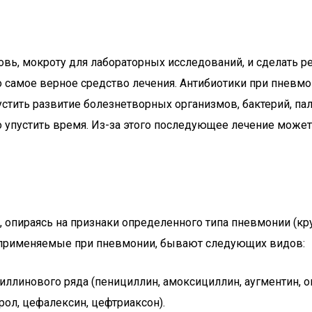
вь, мокроту для лабораторных исследований, и сделать ре
о самое верное средство лечения. Антибиотики при пневм
тить развитие болезнетворных организмов, бактерий, пал
 упустить время. Из-за этого последующее лечение может 
, опираясь на признаки определенного типа пневмонии (кру
, применяемые при пневмонии, бывают следующих видов:
ллинового ряда (пенициллин, амоксициллин, аугментин, о
л, цефалексин, цефтриаксон).