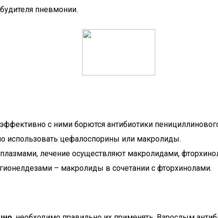
будителя пневмонии.
эффективно с ними борются антибиотики пенициллинового
жно использовать цефалоспорины или макролиды.
лазмами, лечение осуществляют макролидами, фторхинола
егионелдезами – макролиды в сочетании с фторхинолами.
шно
, необходимо правильно их применять. Взрослым анти