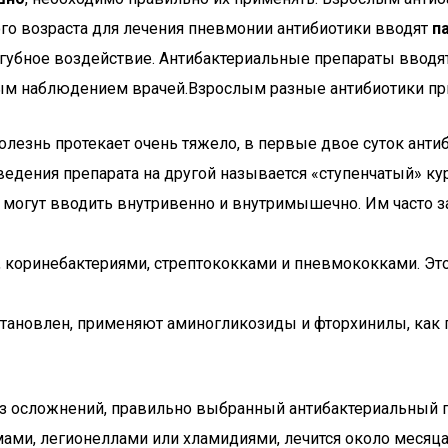
го возраста для лечения пневмонии антибиотики вводят
п
убное воздействие. Антибактериальные препараты вводят 
чным наблюдением врачей.Взрослым разные антибиотики пр
лезнь протекает очень тяжело, в первые двое суток анти
дения препарата на другой называется «ступенчатый» кур
 могут вводить внутривенно и внутримышечно. Им часто з
 коринебактериями, стрептококками и пневмококками. Это
становлен, применяют аминогликозиды и фторхинилы, как п
ез осложнений, правильно выбранный антибактериальный п
мами, легионеллами или хламидиями, лечится около месяц