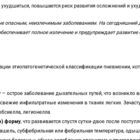
ухудшиться, повышается риск развития осложнений и уху
не опасным, неизлечимым заболеванием. На сегодняшний д
беспечивает полное излечение и предупреждает развитие 
ации этиопатогенетической классификации пневмонии, кот
у
— острое заболевание дыхательных путей, что возникло 
 свежие инфильтратные изменения в тканях легких. Зач
бсиелла, легионелла.
ю) форму
, что развивается спустя сутки-двое после посту
ашель, субфебрильная или фебрильная температура, одышк