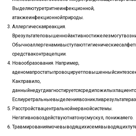
Выделяютуретритнеинфекционной,
атакжеинфекционнойприроды.
Аллергическаяреакция.
Врезультатеповышеннойактивностижелезмогутвозн
Обычноаллергенамивыступаютгигиеническиесалфет
средстваконтрацепции.
Новообразования. Например,
аденомапростатыпровоцируетповышенныйсинтезсек
Какправило,
данныйнедугдиагностируетсясредипожилыхпациенто
Еслиуретральныевыделениявозникливрезультатераз
Расстройствацентральнойнервнойсистемы.
Негативновоздействуютнатонусмускул, понижаяего.
Травмированиямочевыводящихисемявыводящихпуте