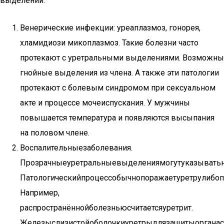
выделений:
Венерические инфекции: уреаплазмоз, гонорея,
хламидиози микоплазмоз. Такие болезни часто
протекают с уретральными выделениями. Возможны
гнойные выделения из члена. А также эти патологии
протекают с болевым синдромом при сексуальном
акте и процессе мочеиспускания. У мужчины
повышается температура и появляются высыпания
на половом члене.
Воспалительныезаболевания.
Прозрачныеуретральныевыделениямогутуказыватьн
Патологическийпроцессобычнопоражаетуретрулибоп
Например,
распространённойболезньюсчитаетсяуретрит.
Железыслизистойоболочкиуретрыдлязащитыорганаси