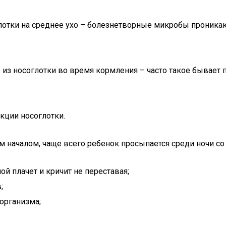
лотки на среднее ухо – болезнетворные микробы проника
о из носоглотки во время кормления – часто такое бывае
кции носоглотки.
м началом, чаще всего ребенок просыпается среди ночи 
й плачет и кричит не переставая;
;
организма;