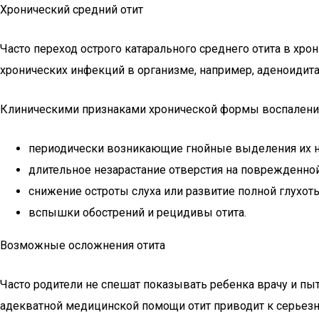
Хронический средний отит
Часто переход острого катарального среднего отита в хр
хронических инфекций в организме, например, аденоидита, 
Клиническими признаками хронической формы воспаления
периодически возникающие гнойные выделения их н
длительное незарастание отверстия на поврежденной
снижение остроты слуха или развитие полной глухоты
вспышки обострений и рецидивы отита.
Возможные осложнения отита
Часто родители не спешат показывать ребенка врачу и пы
адекватной медицинской помощи отит приводит к серьез