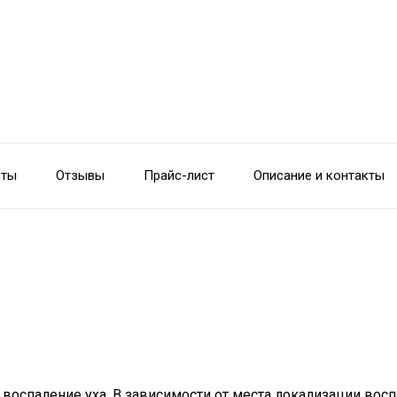
сты
Отзывы
Прайс-лист
Описание и контакты
ой воспаление уха. В зависимости от места локализации во