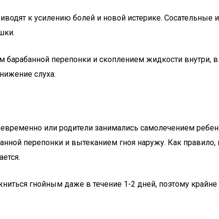
водят к усилению болей и новой истерике. Сосательные 
шки.
м барабанной перепонки и скоплением жидкости внутри, в
нижение слуха.
оевременно или родители занимались самолечением ребенк
банной перепонки и вытеканием гноя наружу. Как правило
ется.
жниться гнойным даже в течение 1-2 дней, поэтому край