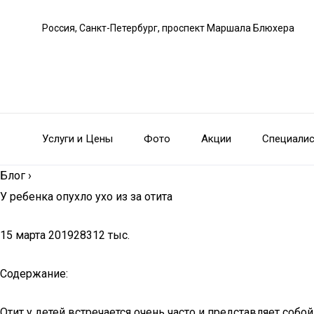
Россия, Санкт-Петербург, проспект Маршала Блюхера
Услуги и Цены
Фото
Акции
Специали
Блог
›
У ребенка опухло ухо из за отита
15 марта 201928312 тыс.
Содержание:
Отит у детей встречается очень часто и представляет соб