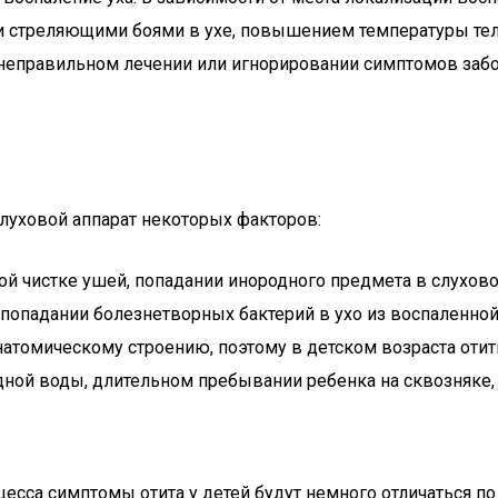
и стреляющими боями в ухе, повышением температуры те
 неправильном лечении или игнорировании симптомов забо
слуховой аппарат некоторых факторов:
ой чистке ушей, попадании инородного предмета в слухово
попадании болезнетворных бактерий в ухо из воспаленной н
атомическому строению, поэтому в детском возраста отит
дной воды, длительном пребывании ребенка на сквозняке,
есса симптомы отита у детей будут немного отличаться по