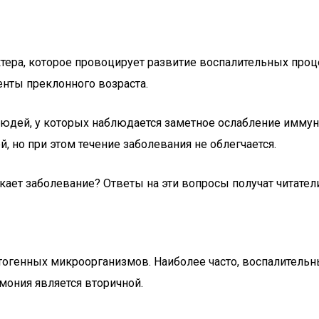
ера, которое провоцирует развитие воспалительных проце
нты преклонного возраста.
 людей, у которых наблюдается заметное ослабление имму
, но при этом течение заболевания не облегчается.
ает заболевание? Ответы на эти вопросы получат читатели
тогенных микроорганизмов. Наиболее часто, воспалитель
вмония является вторичной.