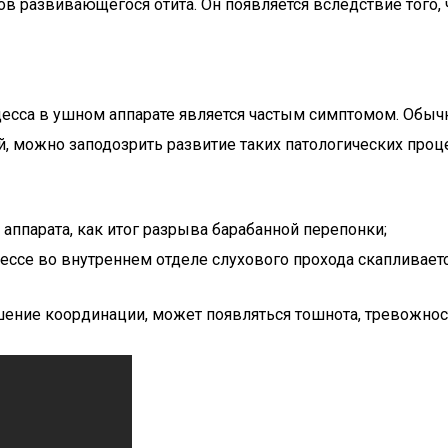
 развивающегося отита. Он появляется вследствие того, ч
есса в ушном аппарате является частым симптомом. Обычн
й, можно заподозрить развитие таких патологических проц
аппарата, как итог разрыва барабанной перепонки;
ессе во внутреннем отделе слухового прохода скапливает
шение координации, может появляться тошнота, тревожнос