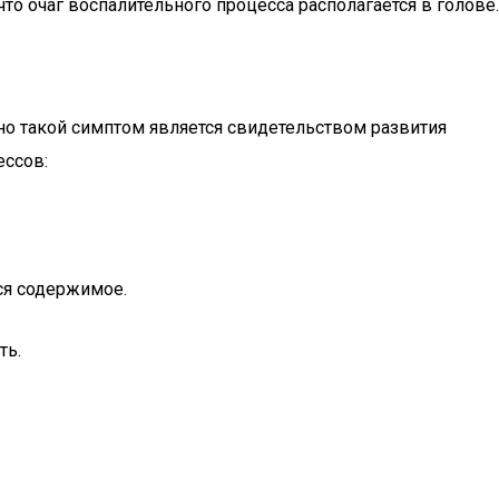
то очаг воспалительного процесса располагается в голове.
о такой симптом является свидетельством развития
ессов:
ся содержимое.
ть.