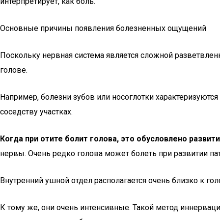
интерпретирует, как боль.
Основные причины появления болезненных ощущений
Поскольку нервная система является сложной разветвленно
голове.
Например, болезни зубов или носоглотки характеризуютс
соседству участках.
Когда при отите болит голова, это обусловлено разви
нервы. Очень редко голова может болеть при развитии па
Внутренний ушной отдел располагается очень близко к го
К тому же, они очень интенсивные. Такой метод иннервац