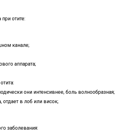
при отите:
шном канале;
ового аппарата;
отита:
дически они интенсивнее, боль волнообразная;
 отдает в лоб или висок;
го заболевания: