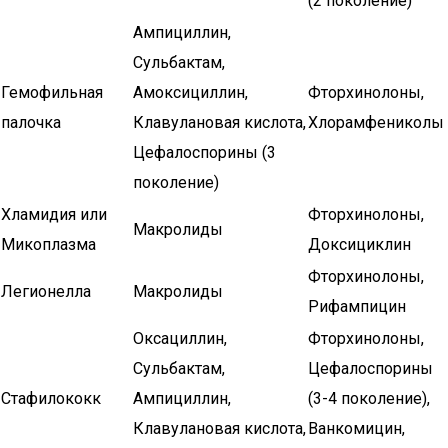
(2 поколение)
Ампициллин,
Сульбактам,
Гемофильная
Амоксициллин,
Фторхинолоны,
палочка
Клавулановая кислота,
Хлорамфениколы
Цефалоспорины (3
поколение)
Хламидия или
Фторхинолоны,
Макролиды
Микоплазма
Доксициклин
Фторхинолоны,
Легионелла
Макролиды
Рифампицин
Оксациллин,
Фторхинолоны,
Сульбактам,
Цефалоспорины
Стафилококк
Ампициллин,
(3-4 поколение),
Клавулановая кислота,
Ванкомицин,