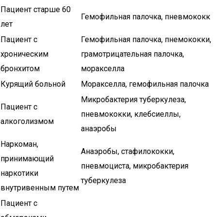
Пациент старше 60
Гемофильная палочка, пневмококк
лет
Пациент с
Гемофильная палочка, пнемококки,
хроническим
грамотрицательная палочка,
бронхитом
моракселла
Курящий больной
Моракселла, гемофильная палочка
Микробактерия туберкулеза,
Пациент с
пневмококки, клебсиеллы,
алкоголизмом
анаэробы
Наркоман,
Анаэробы, стафилококки,
принимающий
пневмоциста, микробактерия
наркотики
туберкулеза
внутривенным путем
Пациент с