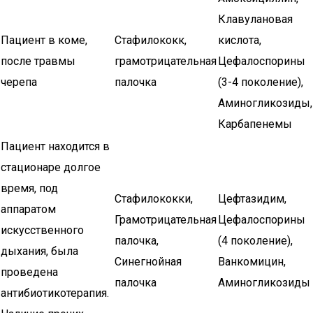
Клавулановая
Пациент в коме,
Стафилококк,
кислота,
после травмы
грамотрицательная
Цефалоспорины
черепа
палочка
(3-4 поколение),
Аминогликозиды,
Карбапенемы
Пациент находится в
стационаре долгое
время, под
Стафилококки,
Цефтазидим,
аппаратом
Грамотрицательная
Цефалоспорины
искусственного
палочка,
(4 поколение),
дыхания, была
Синегнойная
Ванкомицин,
проведена
палочка
Аминогликозиды
антибиотикотерапия.