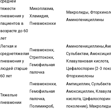
средней
тяжести
Микоплазма,
Макролиды, Фторхинол
пневмония у
Хламидия,
Аминопенициллины
пациентов в
Пневмококки
возрасте до 60
лет
Легкая и
Аминопенициллины,Ам
Пневмококк,
среднетяжелая
Сульбактам, Амоксицил
Стрептококк,
пневмония у
Клавулановая кислота,
Гемофильная
людей старше
Цефалоспорин (2-3 поко
палочка
60 лет
Фторхинолоны
Пневмококки,
Ампициллин, Сульбакта
Гемофильная
Амоксициллин, Клавул
Тяжелые
палочка,
кислота, Цефалоспорин 
пневмонии
Полимикроб,
поколение), Макролиды