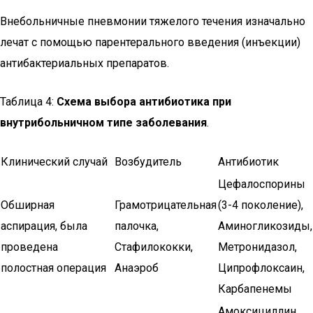
Внебольничные пневмонии тяжелого течения изначально
лечат с помощью парентерального введения (инъекции)
антибактериальных препаратов.
Таблица 4:
Схема выбора антибиотика при
внутрибольничном типе заболевания
.
Клинический случай
Возбудитель
Антибиотик
Цефалоспорины
Обширная
Грамотрицательная
(3-4 поколение),
аспирация, была
палочка,
Аминогликозиды,
проведена
Стафилококки,
Метронидазол,
полостная операция
Анаэроб
Ципрофлоксаин,
Карбапенемы
Амоксициллин,