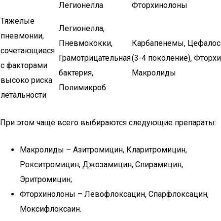
Легионелла
Фторхинолоны
Тяжелые
Легионелла,
пневмонии,
Пневмококки,
Карбапенемы, Цефало
сочетающиеся
Грамотрицательная
(3-4 поколение), Фторх
с факторами
бактерия,
Макролиды
высоко риска
Полимикроб
летальности
При этом чаще всего выбираются следующие препараты:
Макролиды – Азитромицин, Кларитромицин,
Рокситромицин, Джозамицин, Спирамицин,
Эритромицин;
Фторхинолоны – Левофлоксацин, Спарфлоксацин,
Моксифлоксаин.