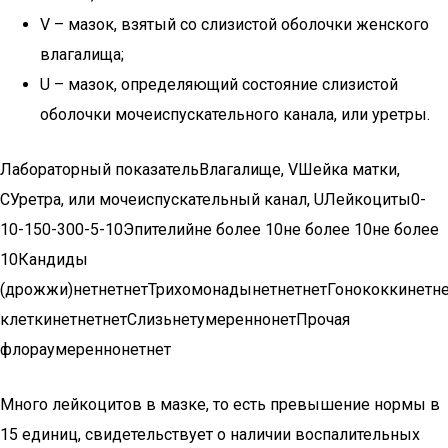
V – мазок, взятый со слизистой оболочки женского
влагалища;
U – мазок, определяющий состояние слизистой
оболочки мочеиспускательного канала, или уретры.
Лабораторный показательВлагалище, VШейка матки,
СУретра, или мочеиспускательный канал, UЛейкоциты0-
10-150-300-5-10Эпителийне более 10не более 10не более
10Кандиды
(дрожжи)нетнетнетТрихомонадынетнетнетГонококкинет
клеткинетнетнетСлизьнетумереннонетПрочая
флораумереннонетнет
Много лейкоцитов в мазке, то есть превышение нормы в
15 единиц, свидетельствует о наличии воспалительных