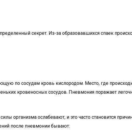
определенный секрет. Из-за образовавшихся спаек происх
ющую по сосудам кровь кислородом. Место, где происходи
ньких кровеносных сосудов. Пневмония поражает легочную
илы организма ослабевают, и это часто становится причин
лений после пневмонии бывают: