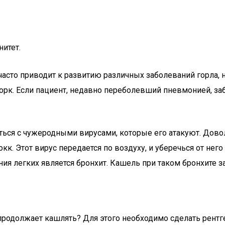
итет.
сто приводит к развитию различных заболеваний горла, но
орк. Если пациент, недавно переболевший пневмонией, забо
ься с чужеродными вирусами, которые его атакуют. Довол
кк. Этот вирус передается по воздуху, и уберечься от нег
я легких является бронхит. Кашель при таком бронхите з
продолжает кашлять? Для этого необходимо сделать рентг