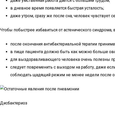
даже умственная работа дается с большим трудом;
в дневное время появляется быстрая усталость;
даже утром, сразу же после сна, человек чувствует с
Чтобы побыстрее избавиться от астенического синдрома,
после окончания антибактериальной терапии приним
в пище пациента должно быть как можно больше ово
для выздоравливающего человека очень полезны пр
следует повременить с выходом на работу, даже есл
соблюдать щадящий режим не менее недели после ок
Дисбактериоз