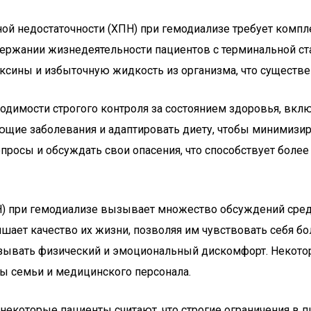
ной недостаточности (ХПН) при гемодиализе требует комп
ержании жизнедеятельности пациентов с терминальной ста
ксины и избыточную жидкость из организма, что существе
одимости строгого контроля за состоянием здоровья, вкл
вующие заболевания и адаптировать диету, чтобы минимиз
вопросы и обсуждать свои опасения, что способствует бо
Н) при гемодиализе вызывает множество обсуждений сред
чшает качество их жизни, позволяя им чувствовать себя б
ызывать физический и эмоциональный дискомфорт. Некото
ы семьи и медицинского персонала.
некоторые пациенты считают, что строгие ограничения в п