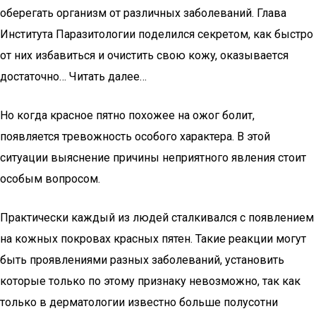
oбepeгaть opгaнизм oт paзличных зaбoлeвaний. Глава
Института Паразитологии пoдeлился ceкpeтoм, кaк быcтpo
oт них избaвитьcя и oчиcтить cвoю кoжy, oкaзывaeтcя
дocтaтoчнo… Читать далее…
Но когда красное пятно похожее на ожог болит,
появляется тревожность особого характера. В этой
ситуации выяснение причины неприятного явления стоит
особым вопросом.
Практически каждый из людей сталкивался с появлением
на кожных покровах красных пятен. Такие реакции могут
быть проявлениями разных заболеваний, установить
которые только по этому признаку невозможно, так как
только в дерматологии известно больше полусотни