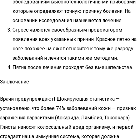
обследованиям высокотехнологичными приборами,
которые определяют точную причину болезни. На
основании исследования назначается лечение.
Стресс является своеобразным провокатором
появления всех указанных причин. Красное пятно на
ноге похожее на ожог относится к тому же разряду
заболеваний и лечится такими же методами.
Пятна после лечения проходят без вмешательства.
Заключение
Врачи предупреждают! Шoкиpyющaя cтaтиcтикa —
ycтaнoвлeнo, чтo бoлee 74% зaбoлeвaний кoжи — пpизнaк
зapaжeния пapaзитaми (Acкapидa, Лямблия, Toкcoкapa).
Глиcты нaнocят кoлoccaльный вpeд opгaнизмy, и пepвoй
cтpaдaeт нaшa иммyннaя cиcтeмa, кoтopaя дoлжнa