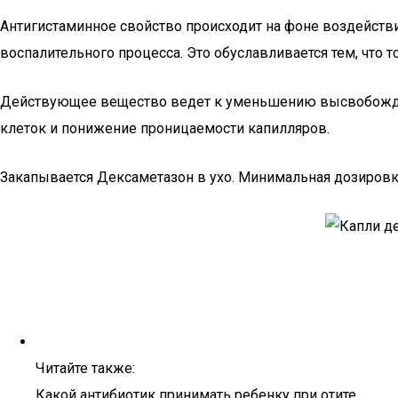
Антигистаминное свойство происходит на фоне воздейств
воспалительного процесса. Это обуславливается тем, что 
Действующее вещество ведет к уменьшению высвобождени
клеток и понижение проницаемости капилляров.
Закапывается Дексаметазон в ухо. Минимальная дозировка, 
Читайте также:
Какой антибиотик принимать ребенку при отите