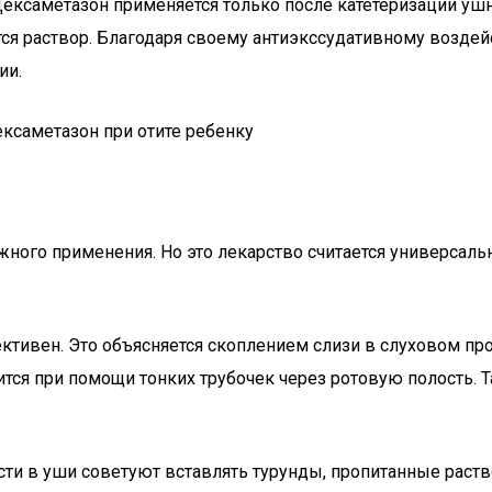
то Дексаметазон применяется только после катетеризации 
тся раствор. Благодаря своему антиэкссудативному возде
ии.
ного применения. Но это лекарство считается универсальн
тивен. Это объясняется скоплением слизи в слуховом пр
тся при помощи тонких трубочек через ротовую полость. 
ости в уши советуют вставлять турунды, пропитанные раст