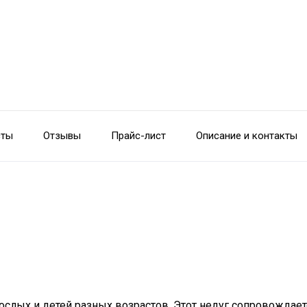
сты
Отзывы
Прайс-лист
Описание и контакты
ослых и детей разных возрастов. Этот недуг сопровожда