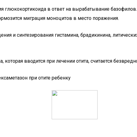
ия глюкокортикоида в ответ на вырабатывание базофилов
тормозится миграция моноцитов в место поражения.
я и синтезирования гистамина, брадикинина, литических
которая вводится при лечении отита, считается безвредной