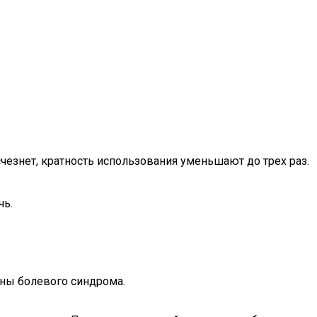
счезнет, кратность использования уменьшают до трех раз.
чь.
ины болевого синдрома.