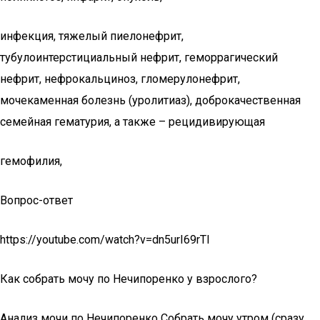
инфекция, тяжелый пиелонефрит,
тубулоинтерстициальный нефрит, геморрагический
нефрит, нефрокальциноз, гломерулонефрит,
мочекаменная болезнь (уролитиаз), доброкачественная
семейная гематурия, а также – рецидивирующая
гемофилия,
Вопрос-ответ
https://youtube.com/watch?v=dn5urI69rTI
Как собрать мочу по Нечипоренко у взрослого?
Анализ мочи по Нечипоренко Собрать мочу утром (сразу