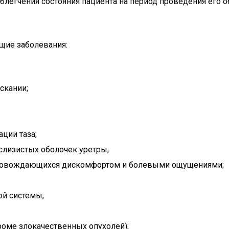
облегчения состояния пациента на период проведения его
щие заболевания:
скании;
ции таза;
лизистых оболочек уретры;
провождающихся дискомфортом и болевыми ощущениями;
ой системы;
роме злокачественных опухолей);