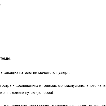
е
стемы.
зывающих патологии мочевого пузыря.
острых воспалениях и травмах мочеиспускательного канал
хся половым путем (гонорея).
ромывания катетера мочевого пузыря для предотвращения