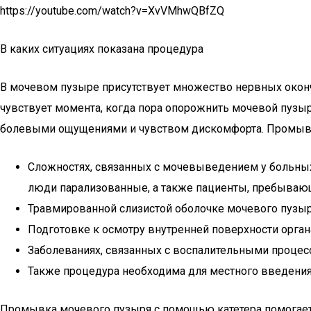
https://youtube.com/watch?v=XvVMhwQBfZQ
В каких ситуациях показана процедура
В мочевом пузыре присутствует множество нервных оконч
чувствует момента, когда пора опорожнить мочевой пузы
болевыми ощущениями и чувством дискомфорта. Промыва
Сложностях, связанных с мочевыведением у больных
люди парализованные, а также пациенты, пребываю
Травмированной слизистой оболочке мочевого пузыр
Подготовке к осмотру внутренней поверхности орган
Заболеваниях, связанных с воспалительными процес
Также процедура необходима для местного введения
Промывка мочевого пузыря с помощью катетера помогает в