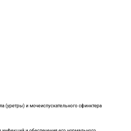
а (уретры) и мочеиспускательного сфинктера
 инфекций и обеспечения его нормального