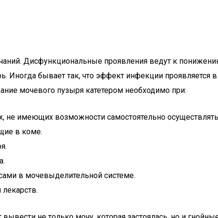
аний. Дисфункциональные проявления ведут к понижению 
рь. Иногда бывает так, что эффект инфекции проявляется
ние мочевого пузыря катетером необходимо при:
, не имеющих возможности самостоятельно осуществлять 
щие в коме.
я.
а.
сами в мочевыделительной системе.
 лекарств.
ывести не только мочу, которая застоялась, но и гнойны