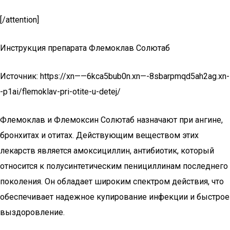
[/attention]
Инструкция препарата Флемоклав Солютаб
Источник: https://xn——6kca5bub0n.xn—-8sbarpmqd5ah2ag.xn-
-p1ai/flemoklav-pri-otite-u-detej/
Флемоклав и Флемоксин Солютаб назначают при ангине,
бронхитах и отитах. Действующим веществом этих
лекарств является амоксициллин, антибиотик, который
относится к полусинтетическим пенициллинам последнего
поколения. Он обладает широким спектром действия, что
обеспечивает надежное купирование инфекции и быстрое
выздоровление.