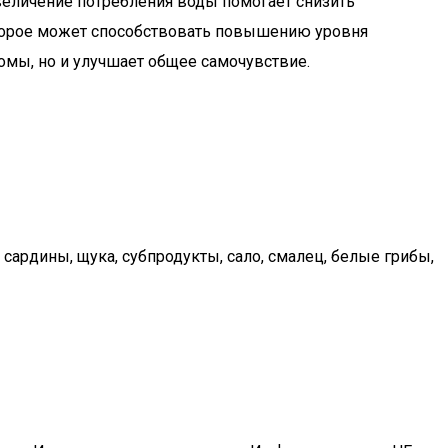
величение потребления воды помогает снизить
оторое может способствовать повышению уровня
омы, но и улучшает общее самочувствие.
рдины, щука, субпродукты, сало, смалец, белые грибы,