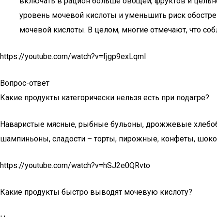
включать в рацион больше овощей, фруктов и цельн
уровень мочевой кислоты и уменьшить риск обостре
мочевой кислоты. В целом, многие отмечают, что со
https://youtube.com/watch?v=fjgp9exLqmI
Вопрос-ответ
Какие продукты категорически нельзя есть при подагре?
Наваристые мясные, рыбные бульоны, дрожжевые хлебобул
шампиньоны, сладости – торты, пирожные, конфеты, шоко
https://youtube.com/watch?v=hSJ2e0QRvto
Какие продукты быстро выводят мочевую кислоту?