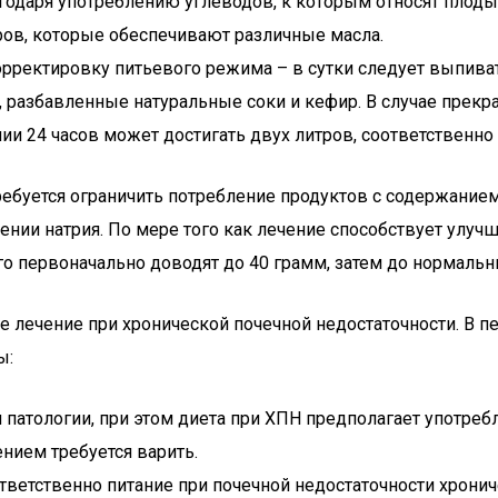
одаря употреблению углеводов, к которым относят плоды, 
ров, которые обеспечивают различные масла.
орректировку питьевого режима – в сутки следует выпива
, разбавленные натуральные соки и кефир. В случае прекр
и 24 часов может достигать двух литров, соответственно
ебуется ограничить потребление продуктов с содержанием 
ении натрия. По мере того как лечение способствует улу
ого первоначально доводят до 40 грамм, затем до нормальн
е лечение при хронической почечной недостаточности. В п
ы:
патологии, при этом диета при ХПН предполагает употреб
ием требуется варить.
ответственно питание при почечной недостаточности хрони