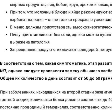
сырных продуктов, яиц, бобов, круп, орехов и какао,
При том, что молочные блюда и яйца рекомендуют ес
карбонат кальция – он не только прекрасно усваива
В меню должны присутствовать высокоэнергетические
Пищу приготавливают без соли, однако можно кушать 
выражена патология.
Запрещённые продукты включают сельдерей, петрушку
В соответствии с тем, какая симптоматика, этап разви
№7, однако следует произвести замену обычного хлеба
Общее их количество в день составит от 50 до 60 гра
При заболеваниях, находящихся на второй стадии развити
третьей стадии, количество белка должно составлять до 40
постоянно проводимый гемодиализ, соответственно колич