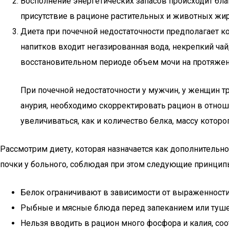
Восполнение энергетических запасов происходит благ
присутствие в рационе растительных и животных жи
Диета при почечной недостаточности предполагает к
напитков входит негазированная вода, некрепкий чай
восстановительном периоде объем мочи на протяжени
При почечной недостаточности у мужчин, у женщин тр
анурия, необходимо скорректировать рацион в отнош
увеличиваться, как и количество белка, массу котор
Рассмотрим диету, которая назначается как дополнительно
почки у больного, соблюдая при этом следующие принцип
Белок ограничивают в зависимости от выраженности 
Рыбные и мясные блюда перед запеканием или тушен
Нельзя вводить в рацион много фосфора и калия, со