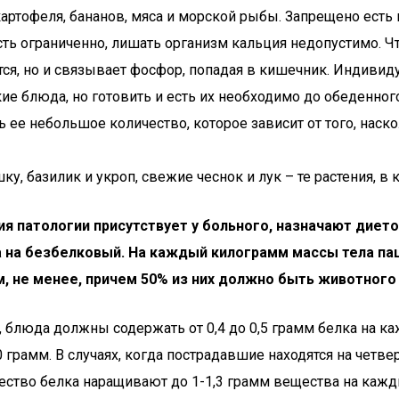
 картофеля, бананов, мяса и морской рыбы. Запрещено есть 
ть ограниченно, лишать организм кальция недопустимо. Чт
ется, но и связывает фосфор, попадая в кишечник. Индиви
 блюда, но готовить и есть их необходимо до обеденного
ее небольшое количество, которое зависит от того, наско
, базилик и укроп, свежие чеснок и лук – те растения, в
тия патологии присутствует у больного, назначают диет
 на безбелковый. На каждый килограмм массы тела паци
мм, не менее, причем 50% из них должно быть животног
я, блюда должны содержать от 0,4 до 0,5 грамм белка на 
 грамм. В случаях, когда пострадавшие находятся на четве
ество белка наращивают до 1-1,3 грамм вещества на кажд