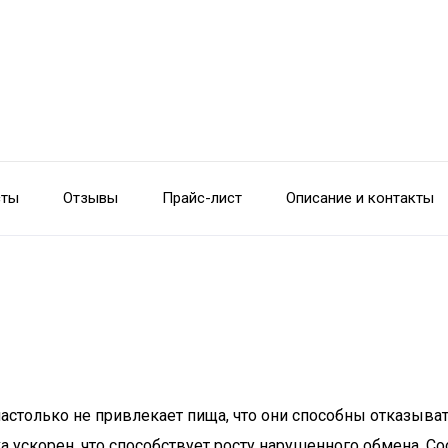
сты
Отзывы
Прайс-лист
Описание и контакты
астолько не привлекает пища, что они способны отказыват
лка ускорен, что способствует росту нарушенного обмена.