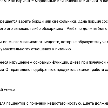
аром. Как вариант – морковные или яблочные биточки. В к
шается варить борщи или свекольники. Одна порция состав
того его запекают либо обжаривают. Рыба не должна быть 
во многом зависит от веществ, которые образуются у чел
«уважительного» отношения к питанию.
ееся нарушением основных функций, диета при почечной 
и. От правильно подобранных продуктов зависит работа с
й статье.
для пациентов с почечной недостаточностью. Диета должн