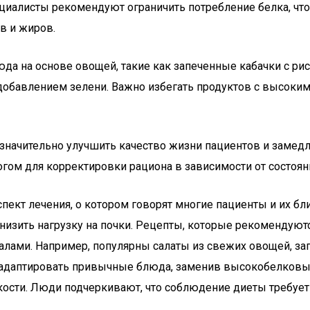
иалисты рекомендуют ограничить потребление белка, чтоб
в и жиров.
юда на основе овощей, такие как запеченные кабачки с р
обавлением зелени. Важно избегать продуктов с высоким 
значительно улучшить качество жизни пациентов и замедл
гом для корректировки рациона в зависимости от состоян
пект лечения, о котором говорят многие пациенты и их бл
снизить нагрузку на почки. Рецепты, которые рекомендуютс
лами. Например, популярны салаты из свежих овощей, зап
сь адаптировать привычные блюда, заменив высокобелков
кости. Люди подчеркивают, что соблюдение диеты требует 