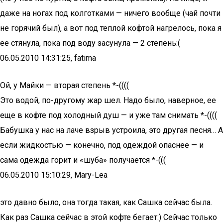
даже на ногах под колготками — ничего вообще (чай почти
не горячий был), а вот под теплой кофтой нагрелось, пока я
ее стянула, пока под воду засунула — 2 степень:(
06.05.2010 14:31:25, fatima
Ой, у Майки — вторая степень *-((((
Это водой, по-другому жар шел. Надо было, наверное, ее
еще в кофте под холодный душ — и уже там снимать *-((((
Бабушка у нас на лаче взрыв устроила, это другая песня… А
если жидкостью — конечно, под одеждой опаснее — и
сама одежда горит и «шуба» получается *-(((
06.05.2010 15:10:29, Mary-Lea
это давно было, она тогда такая, как Сашка сейчас была.
Как раз Сашка сейчас в этой кофте бегает:) Сейчас только