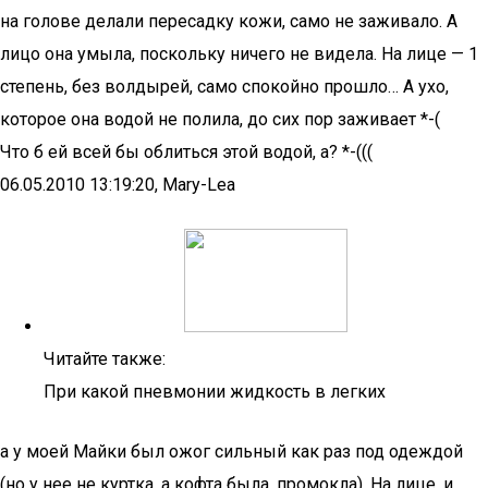
на голове делали пересадку кожи, само не заживало. А
лицо она умыла, поскольку ничего не видела. На лице — 1
степень, без волдырей, само спокойно прошло… А ухо,
которое она водой не полила, до сих пор заживает *-(
Что б ей всей бы облиться этой водой, а? *-(((
06.05.2010 13:19:20, Mary-Lea
Читайте также:
При какой пневмонии жидкость в легких
а у моей Майки был ожог сильный как раз под одеждой
(но у нее не куртка, а кофта была, промокла). На лице, и