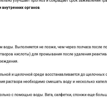
тельно улучшает прогноз и сокращает срок заживления тр
и внутренних органов
.
оды. Выполняется не позже, чем через полчаса после п
творов кислоты) для промывания после удаления реактива
вреждения.
льной и щелочной среде восстанавливается до щелочных с
ния раствора необходимо смешать воду и несколько капел
 только с помощью воды. Вата, салфетки, спонжи еще бол