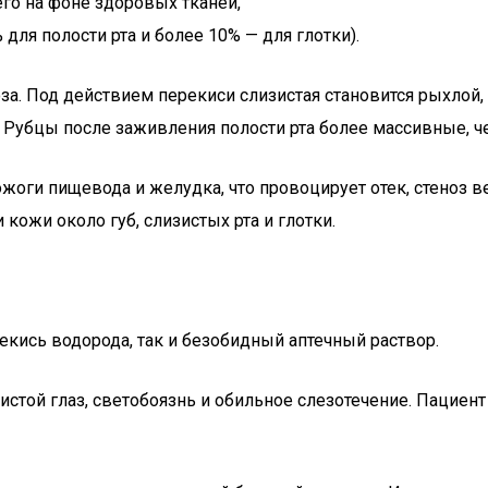
го на фоне здоровых тканей,
ля полости рта и более 10% — для глотки).
за. Под действием перекиси слизистая становится рыхлой
Рубцы после заживления полости рта более массивные, ч
оги пищевода и желудка, что провоцирует отек, стеноз в
кожи около губ, слизистых рта и глотки.
кись водорода, так и безобидный аптечный раствор.
стой глаз, светобоязнь и обильное слезотечение. Пациен