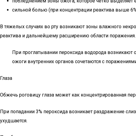
побледнением зоны ожога, которое четко выделяет е
сильной болью (при концентрации реактива выше 6% д
В тяжелых случаях во рту возникают зоны влажного некро
реактива и дальнейшему расширению области поражения. 
При проглатывании пероксида водорода возникают ож
ожоги внутренних органов сочетаются с поражениями 
Глаза
Обжечь роговицу глаза может как концентрированная пере
При попадании 3% пероксида возникает раздражение слизи
ухудшается.