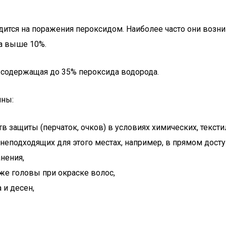
одится на поражения пероксидом. Наиболее часто они возн
а выше 10%.
 содержащая до 35% пероксида водорода.
ины:
 защиты (перчаток, очков) в условиях химических, тексти
еподходящих для этого местах, например, в прямом досту
нения,
же головы при окраске волос,
 и десен,