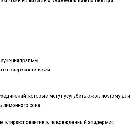
авм кожи и слизистых.
Особенно важно быстро
олучения травмы.
 с поверхности кожи.
оединений, которые могут усугубить ожог, поэтому для
ь лимонного сока.
ьше втирают реактив в поврежденный эпидермис.