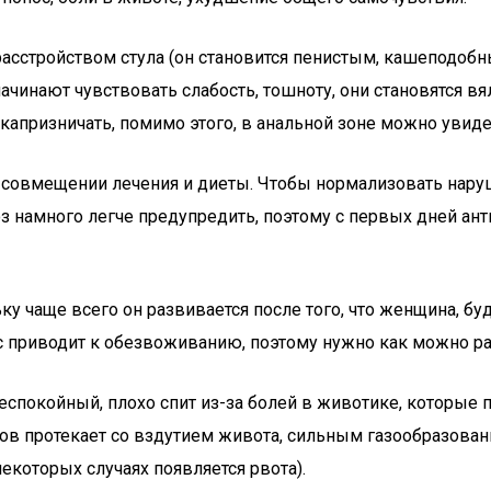
расстройством стула (он становится пенистым, кашеподоб
инают чувствовать слабость, тошноту, они становятся вялы
 капризничать, помимо этого, в анальной зоне можно увид
м совмещении лечения и диеты. Чтобы нормализовать нар
з намного легче предупредить, поэтому с первых дней ан
ку чаще всего он развивается после того, что женщина, б
 приводит к обезвоживанию, поэтому нужно как можно ран
еспокойный, плохо спит из-за болей в животике, которые 
в протекает со вздутием живота, сильным газообразование
екоторых случаях появляется рвота).