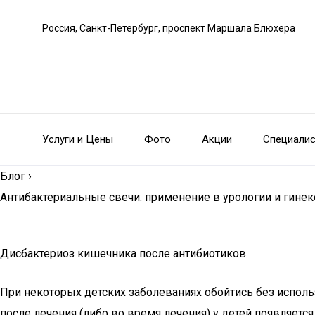
Россия, Санкт-Петербург, проспект Маршала Блюхера
Услуги и Цены
Фото
Акции
Специали
Блог
›
Антибактериальные свечи: применение в урологии и гинек
Дисбактериоз кишечника после антибиотиков
При некоторых детских заболеваниях обойтись без испол
после лечения (либо во время лечения) у детей появляетс