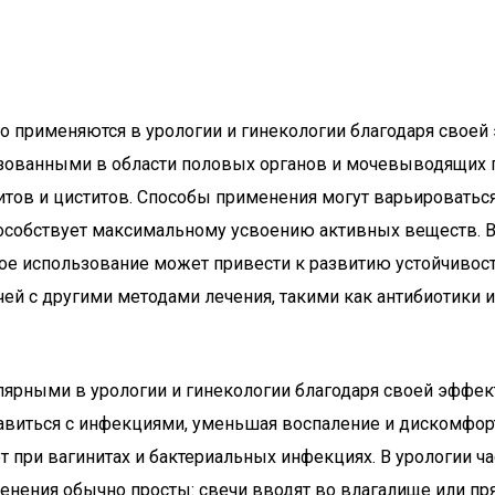
о применяются в урологии и гинекологии благодаря своей
зованными в области половых органов и мочевыводящих п
итов и циститов. Способы применения могут варьироваться
пособствует максимальному усвоению активных веществ. 
е использование может привести к развитию устойчивост
чей с другими методами лечения, такими как антибиотики 
лярными в урологии и гинекологии благодаря своей эффе
авиться с инфекциями, уменьшая воспаление и дискомфорт
при вагинитах и бактериальных инфекциях. В урологии час
именения обычно просты: свечи вводят во влагалище или п