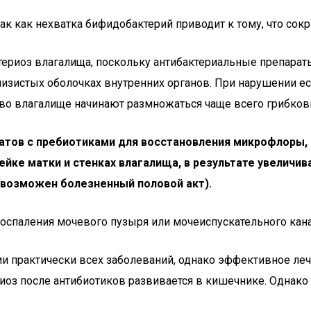
ак как нехватка бифидобактерий приводит к тому, что сок
териоз влагалища, поскольку антибактериальные препарат
слизистых оболочках внутренних органов. При нарушении 
во влагалище начинают размножаться чаще всего грибков
ратов с пребиотиками для восстановления микрофлоры, 
йке матки и стенках влагалища, в результате увеличи
 возможен болезненный половой акт).
оспаления мочевого пузыря или мочеиспускательного кана
ии практически всех заболеваний, однако эффективное ле
оз после антибиотиков развивается в кишечнике. Однако 