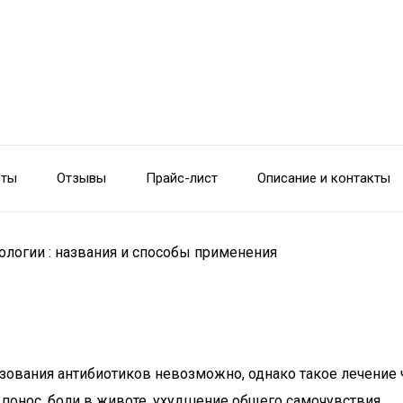
сты
Отзывы
Прайс-лист
Описание и контакты
ологии : названия и способы применения
ьзования антибиотиков невозможно, однако такое лечение
я понос, боли в животе, ухудшение общего самочувствия.