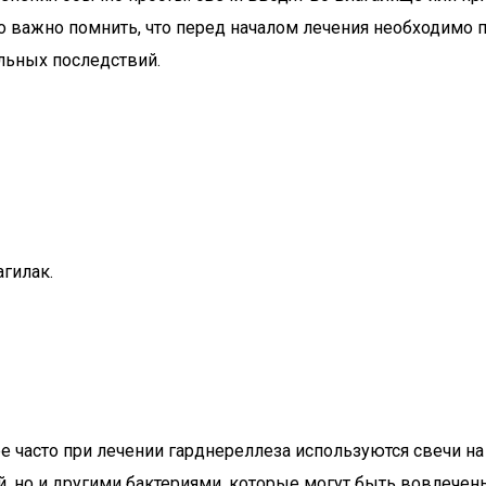
важно помнить, что перед началом лечения необходимо п
льных последствий.
агилак.
е часто при лечении гарднереллеза используются свечи на
, но и другими бактериями, которые могут быть вовлечены