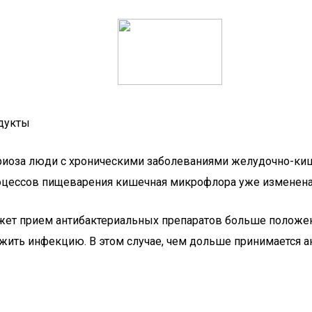
одукты
иоза люди с хроническими заболеваниями желудочно-кише
роцессов пищеварения кишечная микрофлора уже изменена
ет прием антибактериальных препаратов больше положенн
ожить инфекцию. В этом случае, чем дольше принимается а