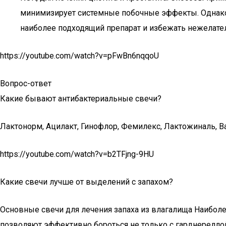
минимизирует системные побочные эффекты. Однако 
наиболее подходящий препарат и избежать нежелате
https://youtube.com/watch?v=pFwBn6nqqoU
Вопрос-ответ
Какие бывают антибактериальные свечи?
Лактонорм, Ацилакт, Гинофлор, Фемилекс, Лактожиналь, В
https://youtube.com/watch?v=b2TFjng-9HU
Какие свечи лучше от выделений с запахом?
Основные свечи для лечения запаха из влагалища Наиболе
позволяют эффективно бороться не только с гарднереллой